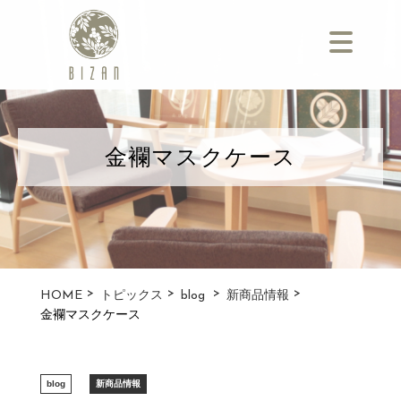
取扱商品
修理・サポート
金襴マスクケース
ショールーム
採用情報
よくあるご質問
HOME
お問い合わせ
トピックス
blog
新商品情報
金襴マスクケース
会社概要
企業様へのご案内
blog
新商品情報